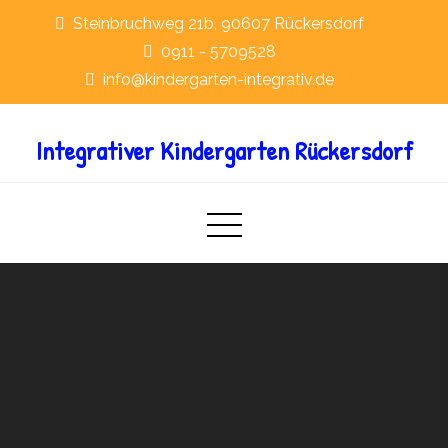
Skip
Steinbruchweg 21b, 90607 Rückersdorf
to
0911 - 5709528
content
info@kindergarten-integrativ.de
Integrativer Kindergarten Rückersdorf