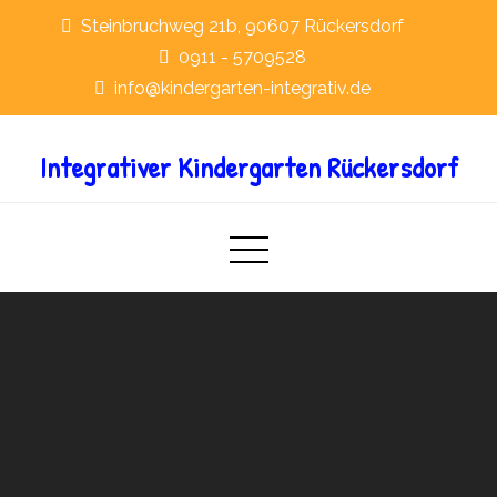
Skip
Steinbruchweg 21b, 90607 Rückersdorf
to
0911 - 5709528
content
info@kindergarten-integrativ.de
Integrativer Kindergarten Rückersdorf