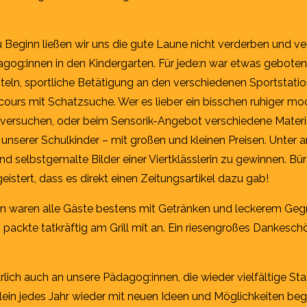
 Beginn ließen wir uns die gute Laune nicht verderben und ve
agog:innen in den Kindergarten. Für jede:n war etwas geboten
teln, sportliche Betätigung an den verschiedenen Sportstati
ours mit Schatzsuche. Wer es lieber ein bisschen ruhiger mo
 versuchen, oder beim Sensorik-Angebot verschiedene Materia
unserer Schulkinder – mit großen und kleinen Preisen. Unter
d selbstgemalte Bilder einer Viertklässlerin zu gewinnen. Bü
stert, dass es direkt einen Zeitungsartikel dazu gab!
rn waren alle Gäste bestens mit Getränken und leckerem Gegri
packte tatkräftig am Grill mit an. Ein riesengroßes Dankeschö
ich auch an unsere Pädagog:innen, die wieder vielfältige Stat
ein jedes Jahr wieder mit neuen Ideen und Möglichkeiten bege