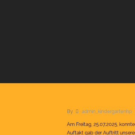
By
admin_kindergartenhp
Am Freitag, 25.07.2025, konnt
Auftakt gab der Auftritt unser